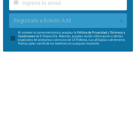
Regístrate a Boletín A.M.
Al someter tu correo electrónico, aceptas la
Política de Privacidad
y
Términos y
Condiciones
de El Nuevo Día. Además, aceptas recibir información u ofertas
especiales de productos o servicios de GFR Media, sus afiliadas o de terceros.
Podrás optar salirte de los boletines en cualquier momento.