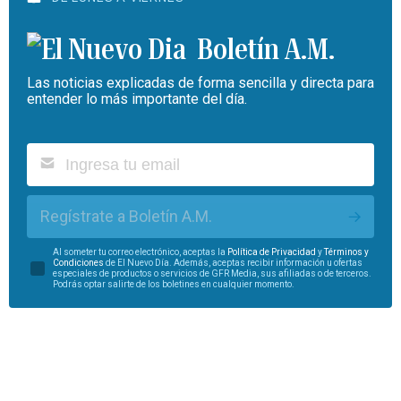
Boletín A.M.
Las noticias explicadas de forma sencilla y directa para
entender lo más importante del día.
Regístrate a Boletín A.M.
Al someter tu correo electrónico, aceptas la
Política de Privacidad
y
Términos y
Condiciones
de El Nuevo Día. Además, aceptas recibir información u ofertas
especiales de productos o servicios de GFR Media, sus afiliadas o de terceros.
Podrás optar salirte de los boletines en cualquier momento.