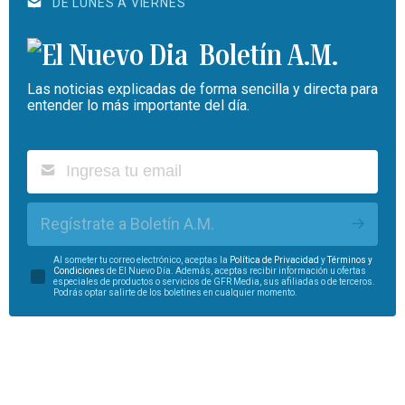
DE LUNES A VIERNES
Boletín A.M.
Las noticias explicadas de forma sencilla y directa para
entender lo más importante del día.
Regístrate a Boletín A.M.
Al someter tu correo electrónico, aceptas la
Política de Privacidad
y
Términos y
Condiciones
de El Nuevo Día. Además, aceptas recibir información u ofertas
especiales de productos o servicios de GFR Media, sus afiliadas o de terceros.
Podrás optar salirte de los boletines en cualquier momento.