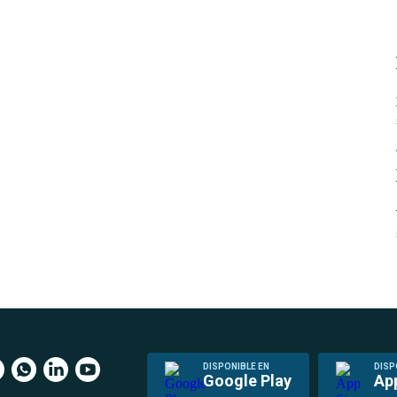
DISPONIBLE EN
DISP
Google Play
Ap