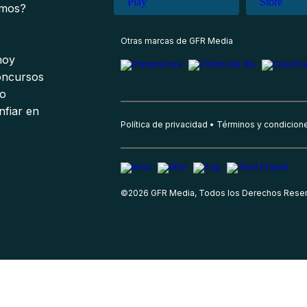
omos?
s
Otras marcas de GFR Media
 hoy
oncursos
io
nfiar en
Política de privacidad
Términos y condicion
©
2026
GFR Media, Todos los Derechos Rese