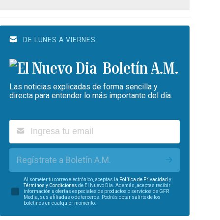
DE LUNES A VIERNES
Boletín A.M.
Las noticias explicadas de forma sencilla y
directa para entender lo más importante del día.
Regístrate a Boletín A.M.
Al someter tu correo electrónico, aceptas la
Política de Privacidad
y
Términos y Condiciones
de El Nuevo Día. Además, aceptas recibir
información u ofertas especiales de productos o servicios de GFR
Media, sus afiliadas o de terceros. Podrás optar salirte de los
boletines en cualquier momento.