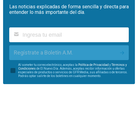
Las noticias explicadas de forma sencilla y directa para
entender lo más importante del día.
Regístrate a Boletín A.M.
Al someter tu correo electrónico, aceptas la
Política de Privacidad
y
Términos y
Condiciones
de El Nuevo Día. Además, aceptas recibir información u ofertas
especiales de productos o servicios de GFR Media, sus afiliadas o de terceros.
Podrás optar salirte de los boletines en cualquier momento.