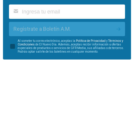
Regístrate a Boletín A.M.
Al someter tu correo electrónico, aceptas la
Política de Privacidad
y
Términos y
Condiciones
de El Nuevo Día. Además, aceptas recibir información u ofertas
especiales de productos o servicios de GFR Media, sus afiliadas o de terceros.
Podrás optar salirte de los boletines en cualquier momento.