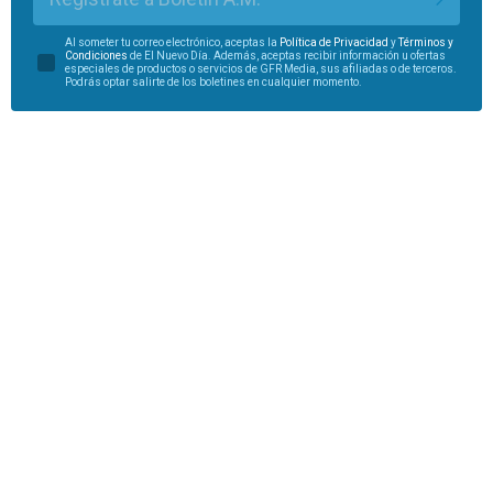
Al someter tu correo electrónico, aceptas la
Política de Privacidad
y
Términos y
Condiciones
de El Nuevo Día. Además, aceptas recibir información u ofertas
especiales de productos o servicios de GFR Media, sus afiliadas o de terceros.
Podrás optar salirte de los boletines en cualquier momento.