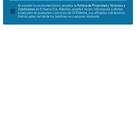
Al someter tu correo electrónico, aceptas la
Política de Privacidad
y
Términos y
Condiciones
de El Nuevo Día. Además, aceptas recibir información u ofertas
especiales de productos o servicios de GFR Media, sus afiliadas o de terceros.
Podrás optar salirte de los boletines en cualquier momento.