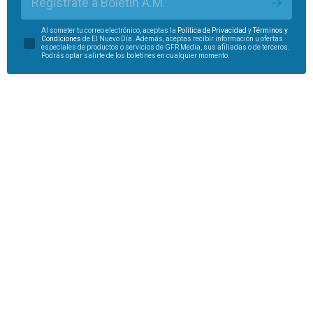
Regístrate a Boletín A.M.
Al someter tu correo electrónico, aceptas la
Política de Privacidad
y
Términos y
Condiciones
de El Nuevo Día. Además, aceptas recibir información u ofertas
especiales de productos o servicios de GFR Media, sus afiliadas o de terceros.
Podrás optar salirte de los boletines en cualquier momento.