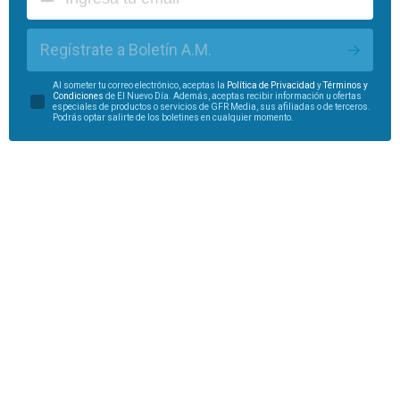
Regístrate a Boletín A.M.
Al someter tu correo electrónico, aceptas la
Política de Privacidad
y
Términos y
Condiciones
de El Nuevo Día. Además, aceptas recibir información u ofertas
especiales de productos o servicios de GFR Media, sus afiliadas o de terceros.
Podrás optar salirte de los boletines en cualquier momento.