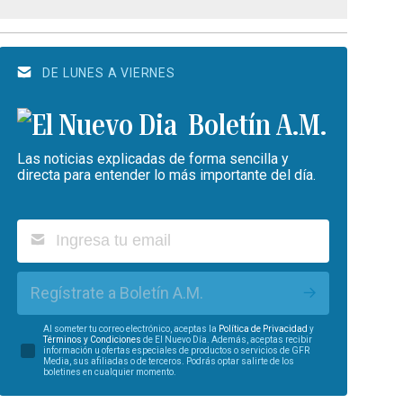
DE LUNES A VIERNES
Boletín A.M.
Las noticias explicadas de forma sencilla y
directa para entender lo más importante del día.
Regístrate a Boletín A.M.
Al someter tu correo electrónico, aceptas la
Política de Privacidad
y
Términos y Condiciones
de El Nuevo Día. Además, aceptas recibir
información u ofertas especiales de productos o servicios de GFR
Media, sus afiliadas o de terceros. Podrás optar salirte de los
boletines en cualquier momento.