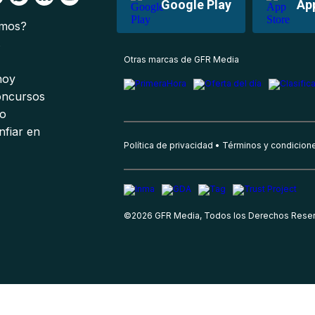
Google Play
Ap
omos?
s
Otras marcas de GFR Media
 hoy
oncursos
io
nfiar en
Política de privacidad
Términos y condicion
©
2026
GFR Media, Todos los Derechos Rese