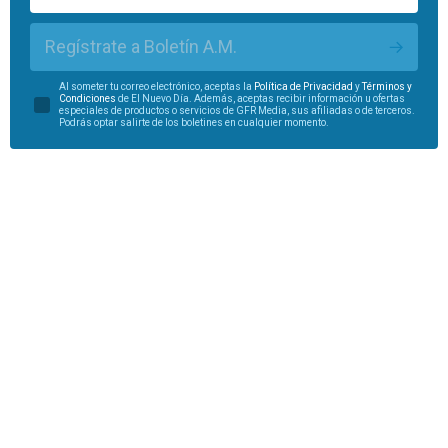
Regístrate a Boletín A.M.
Al someter tu correo electrónico, aceptas la
Política de Privacidad
y
Términos y
Condiciones
de El Nuevo Día. Además, aceptas recibir información u ofertas
especiales de productos o servicios de GFR Media, sus afiliadas o de terceros.
Podrás optar salirte de los boletines en cualquier momento.