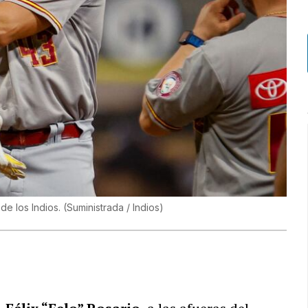
de los Indios.
(
Suministrada / Indios
)