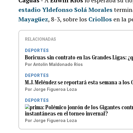
Caguas -
A
Edwin Ríos
lo esperaba su tío
estadio Yldefonso Solá Morales
termina
Mayagüez
, 8-3, sobre los
Criollos
en la p
RELACIONADAS
DEPORTES
Boricuas sin contrato en las Grandes Ligas: ¿
Por
Antolín Maldonado Ríos
DEPORTES
M.J. Meléndez se reportará esta semana a los 
Por
Jorge Figueroa Loza
DEPORTES
Polémico jonrón de los Gigantes contr
instantáneas en el torneo invernal?
Por
Jorge Figueroa Loza