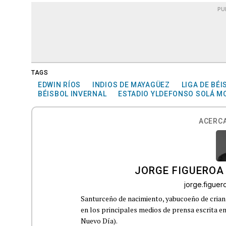
PU
TAGS
EDWIN RÍOS
INDIOS DE MAYAGÜEZ
LIGA DE BÉ
BÉISBOL INVERNAL
ESTADIO YLDEFONSO SOLÁ M
ACERCA
JORGE FIGUEROA
jorge.figue
Santurceño de nacimiento, yabucoeño de crianz
en los principales medios de prensa escrita en
Nuevo Día).