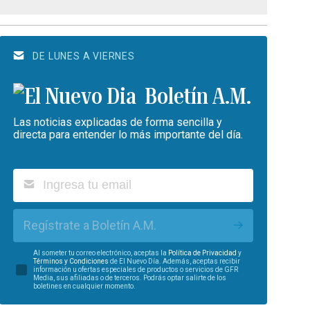
DE LUNES A VIERNES
Boletín A.M.
Las noticias explicadas de forma sencilla y
directa para entender lo más importante del día.
Regístrate a Boletín A.M.
Al someter tu correo electrónico, aceptas la
Política de Privacidad
y
Términos y Condiciones
de El Nuevo Día. Además, aceptas recibir
información u ofertas especiales de productos o servicios de GFR
Media, sus afiliadas o de terceros. Podrás optar salirte de los
boletines en cualquier momento.