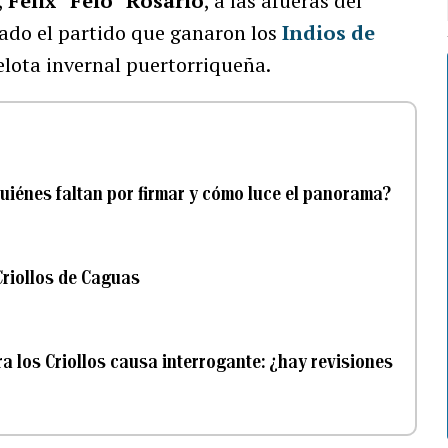
,
Félix “Felo” Rosario
, a las afueras del
do el partido que ganaron los
Indios de
elota invernal puertorriqueña.
quiénes faltan por firmar y cómo luce el panorama?
Criollos de Caguas
a los Criollos causa interrogante: ¿hay revisiones