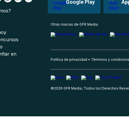
Google Play
Ap
omos?
s
Otras marcas de GFR Media
 hoy
oncursos
io
nfiar en
Política de privacidad
Términos y condicion
©
2026
GFR Media, Todos los Derechos Rese