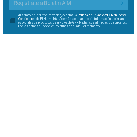
Regístrate a Boletín A.M.
Al someter tu correo electrónico, aceptas la
Política de Privacidad
y
Términos y
Condiciones
de El Nuevo Día. Además, aceptas recibir información u ofertas
especiales de productos o servicios de GFR Media, sus afiliadas o de terceros.
Podrás optar salirte de los boletines en cualquier momento.