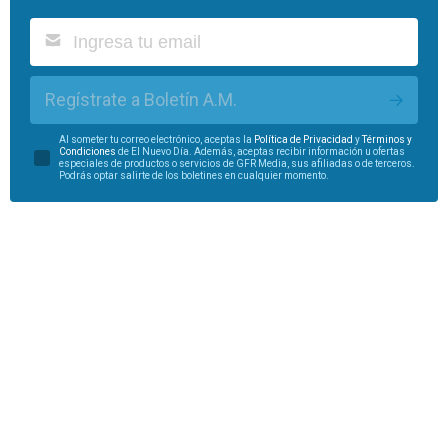
Regístrate a Boletín A.M.
Al someter tu correo electrónico, aceptas la
Política de Privacidad
y
Términos y
Condiciones
de El Nuevo Día. Además, aceptas recibir información u ofertas
especiales de productos o servicios de GFR Media, sus afiliadas o de terceros.
Podrás optar salirte de los boletines en cualquier momento.