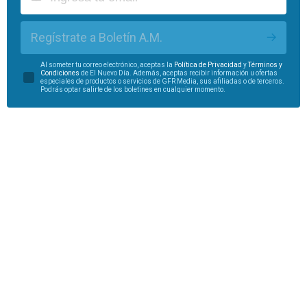
Regístrate a Boletín A.M.
Al someter tu correo electrónico, aceptas la
Política de Privacidad
y
Términos y
Condiciones
de El Nuevo Día. Además, aceptas recibir información u ofertas
especiales de productos o servicios de GFR Media, sus afiliadas o de terceros.
Podrás optar salirte de los boletines en cualquier momento.