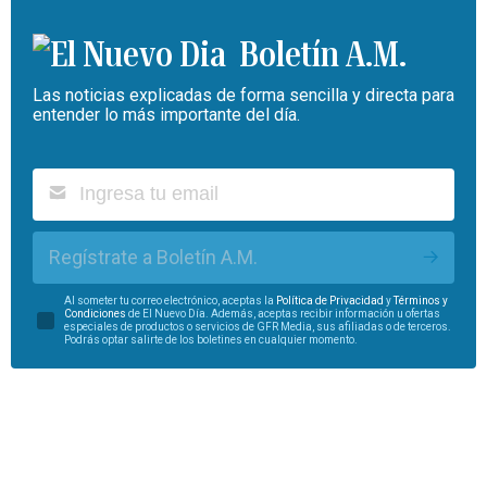
Boletín A.M.
Las noticias explicadas de forma sencilla y directa para
entender lo más importante del día.
Regístrate a Boletín A.M.
Al someter tu correo electrónico, aceptas la
Política de Privacidad
y
Términos y
Condiciones
de El Nuevo Día. Además, aceptas recibir información u ofertas
especiales de productos o servicios de GFR Media, sus afiliadas o de terceros.
Podrás optar salirte de los boletines en cualquier momento.