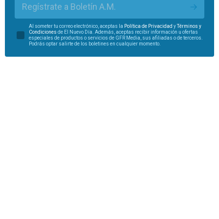
Regístrate a Boletín A.M.
Al someter tu correo electrónico, aceptas la
Política de Privacidad
y
Términos y
Condiciones
de El Nuevo Día. Además, aceptas recibir información u ofertas
especiales de productos o servicios de GFR Media, sus afiliadas o de terceros.
Podrás optar salirte de los boletines en cualquier momento.