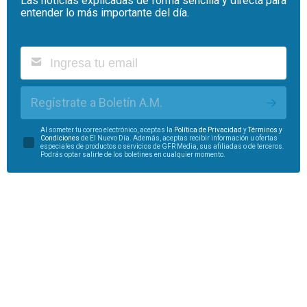
Las noticias explicadas de forma sencilla y directa para
entender lo más importante del día.
Regístrate a Boletín A.M.
Al someter tu correo electrónico, aceptas la
Política de Privacidad
y
Términos y
Condiciones
de El Nuevo Día. Además, aceptas recibir información u ofertas
especiales de productos o servicios de GFR Media, sus afiliadas o de terceros.
Podrás optar salirte de los boletines en cualquier momento.