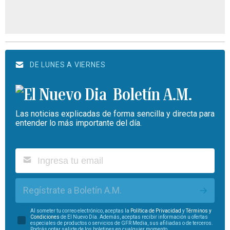
DE LUNES A VIERNES
Boletín A.M.
Las noticias explicadas de forma sencilla y directa para
entender lo más importante del día.
Regístrate a Boletín A.M.
Al someter tu correo electrónico, aceptas la
Política de Privacidad
y
Términos y
Condiciones
de El Nuevo Día. Además, aceptas recibir información u ofertas
especiales de productos o servicios de GFR Media, sus afiliadas o de terceros.
Podrás optar salirte de los boletines en cualquier momento.