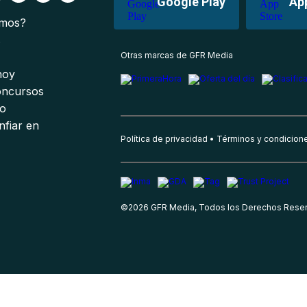
Google Play
Ap
omos?
s
Otras marcas de GFR Media
 hoy
oncursos
io
nfiar en
Política de privacidad
Términos y condicion
©
2026
GFR Media, Todos los Derechos Rese