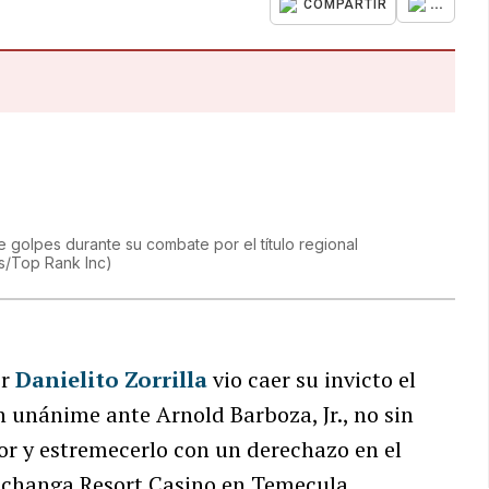
...
COMPARTIR
de golpes durante su combate por el título regional
s/Top Rank Inc
)
er
Danielito Zorrilla
vio caer su invicto el
ón unánime ante Arnold Barboza, Jr., no sin
or y estremecerlo con un derechazo en el
Pechanga Resort Casino en Temecula.