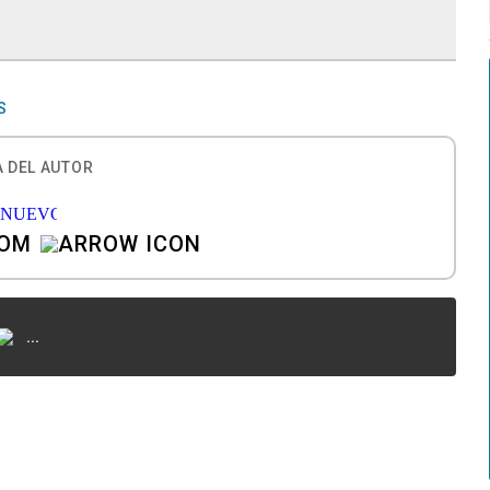
S
 DEL AUTOR
COM
...