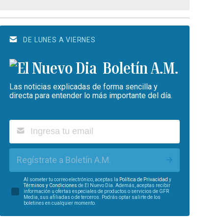
DE LUNES A VIERNES
Boletín A.M.
Las noticias explicadas de forma sencilla y
directa para entender lo más importante del día.
Regístrate a Boletín A.M.
Al someter tu correo electrónico, aceptas la
Política de Privacidad
y
Términos y Condiciones
de El Nuevo Día. Además, aceptas recibir
información u ofertas especiales de productos o servicios de GFR
Media, sus afiliadas o de terceros. Podrás optar salirte de los
boletines en cualquier momento.