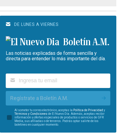
DE LUNES A VIERNES
Boletín A.M.
Las noticias explicadas de forma sencilla y
directa para entender lo más importante del día.
Regístrate a Boletín A.M.
Al someter tu correo electrónico, aceptas la
Política de Privacidad
y
Términos y Condiciones
de El Nuevo Día. Además, aceptas recibir
información u ofertas especiales de productos o servicios de GFR
Media, sus afiliadas o de terceros. Podrás optar salirte de los
boletines en cualquier momento.