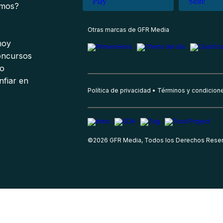
omos?
s
Otras marcas de GFR Media
 hoy
oncursos
io
nfiar en
Política de privacidad
Términos y condicion
©
2026
GFR Media, Todos los Derechos Rese