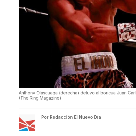
Anthony Olascuaga (derecha) detuvo al boricua Juan Carl
(
The Ring Magazine
)
Por
Redacción El Nuevo Día