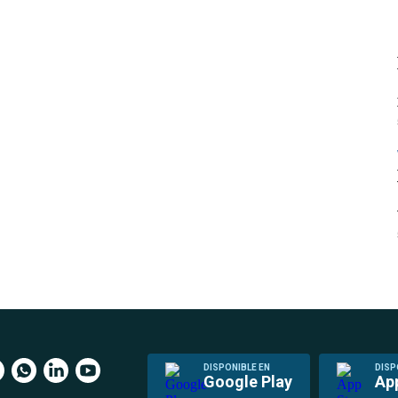
DISPONIBLE EN
DISP
Google Play
Ap