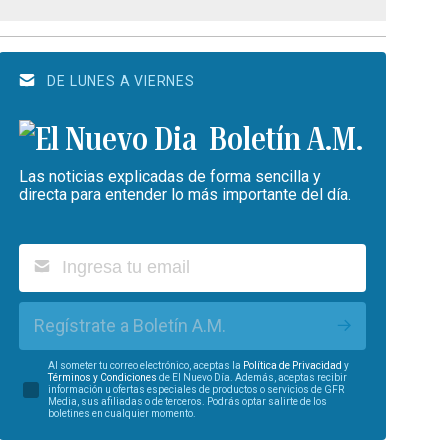
DE LUNES A VIERNES
Boletín A.M.
Las noticias explicadas de forma sencilla y
directa para entender lo más importante del día.
Regístrate a Boletín A.M.
Al someter tu correo electrónico, aceptas la
Política de Privacidad
y
Términos y Condiciones
de El Nuevo Día. Además, aceptas recibir
información u ofertas especiales de productos o servicios de GFR
Media, sus afiliadas o de terceros. Podrás optar salirte de los
boletines en cualquier momento.