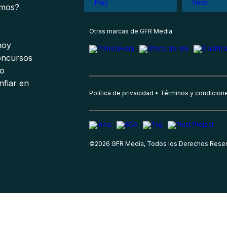
omos?
s
Otras marcas de GFR Media
 hoy
oncursos
io
nfiar en
Política de privacidad
Términos y condicion
©
2026
GFR Media, Todos los Derechos Rese