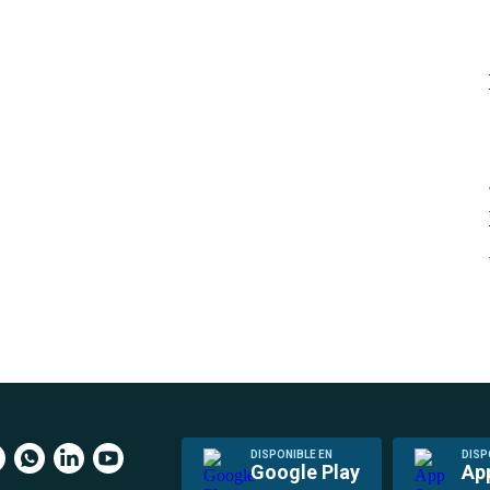
DISPONIBLE EN
DISP
Google Play
Ap