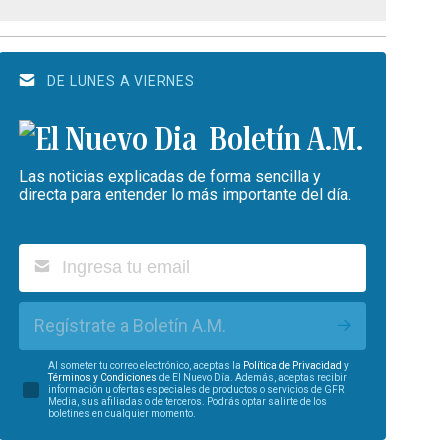
DE LUNES A VIERNES
Boletín A.M.
Las noticias explicadas de forma sencilla y
directa para entender lo más importante del día.
Regístrate a Boletín A.M.
Al someter tu correo electrónico, aceptas la
Política de Privacidad
y
Términos y Condiciones
de El Nuevo Día. Además, aceptas recibir
información u ofertas especiales de productos o servicios de GFR
Media, sus afiliadas o de terceros. Podrás optar salirte de los
boletines en cualquier momento.