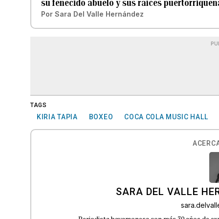
su fenecido abuelo y sus raíces puertorriqueñ
Por
Sara Del Valle Hernández
PU
TAGS
KIRIA TAPIA
BOXEO
COCA COLA MUSIC HALL
ACERCA
SARA DEL VALLE H
sara.delva
Periodista bayamonesa con más 30 años de exp