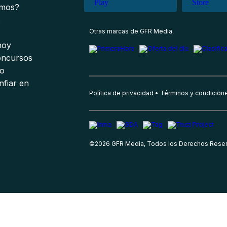
omos?
s
Otras marcas de GFR Media
 hoy
oncursos
io
nfiar en
Política de privacidad
Términos y condicion
©
2026
GFR Media, Todos los Derechos Rese