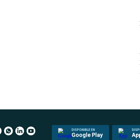
DISPONIBLE EN
DISP
Google Play
Ap