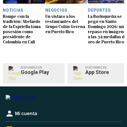
NOTICIAS
NEGOCIOS
DEPORTES
Rompe con la
Un vistazo a los
La Borinqueña se
tradición: Abelardo
restaurantes del
pegó en Santo
de la Espriella toma
Grupo Colón Gerena
Domingo 2026: un
posesión como
en Puerto Rico
repaso en imágene
presidente de
a las 34 medallas de
Colombia en Cali
oro de Puerto Rico
DISPONIBLE EN
DISPONIBLE EN
Google Play
App Store
Mi cuenta