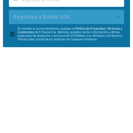
Regístrate a Boletín A.M.
Al someter tu correo electrónico, aceptas la
Política de Privacidad
y
Términos y
Condiciones
de El Nuevo Día. Además, aceptas recibir información u ofertas
especiales de productos o servicios de GFR Media, sus afiliadas o de terceros.
Podrás optar salirte de los boletines en cualquier momento.