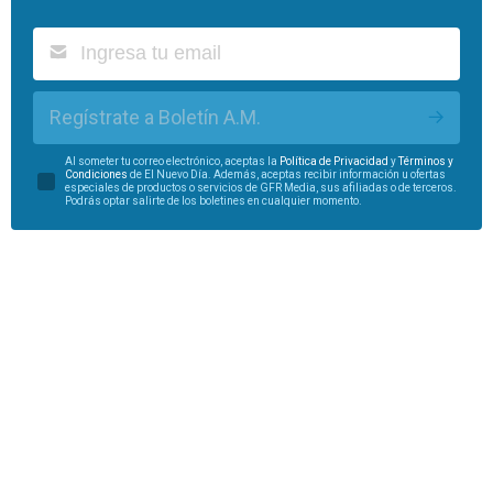
Regístrate a Boletín A.M.
Al someter tu correo electrónico, aceptas la
Política de Privacidad
y
Términos y
Condiciones
de El Nuevo Día. Además, aceptas recibir información u ofertas
especiales de productos o servicios de GFR Media, sus afiliadas o de terceros.
Podrás optar salirte de los boletines en cualquier momento.