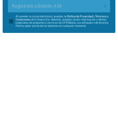
Regístrate a Boletín A.M.
Al someter tu correo electrónico, aceptas la
Política de Privacidad
y
Términos y
Condiciones
de El Nuevo Día. Además, aceptas recibir información u ofertas
especiales de productos o servicios de GFR Media, sus afiliadas o de terceros.
Podrás optar salirte de los boletines en cualquier momento.