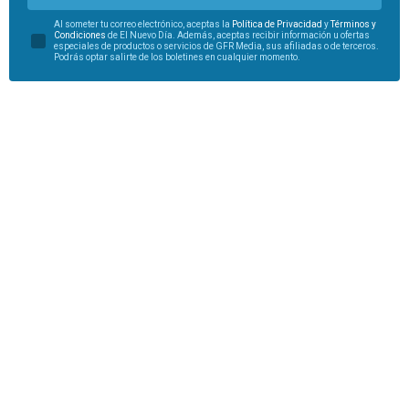
Al someter tu correo electrónico, aceptas la
Política de Privacidad
y
Términos y
Condiciones
de El Nuevo Día. Además, aceptas recibir información u ofertas
especiales de productos o servicios de GFR Media, sus afiliadas o de terceros.
Podrás optar salirte de los boletines en cualquier momento.