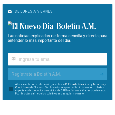
DE LUNES A VIERNES
Boletín A.M.
Las noticias explicadas de forma sencilla y directa para
entender lo más importante del día.
Regístrate a Boletín A.M.
Al someter tu correo electrónico, aceptas la
Política de Privacidad
y
Términos y
Condiciones
de El Nuevo Día. Además, aceptas recibir información u ofertas
especiales de productos o servicios de GFR Media, sus afiliadas o de terceros.
Podrás optar salirte de los boletines en cualquier momento.