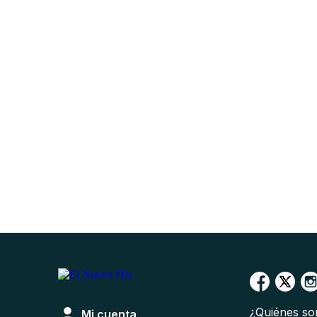
¿Quiénes s
Mi cuenta