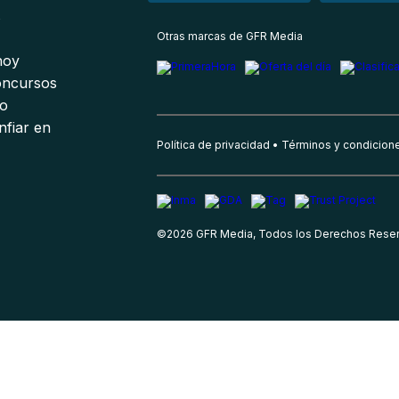
s
Otras marcas de GFR Media
 hoy
oncursos
io
nfiar en
Política de privacidad
Términos y condicion
©
2026
GFR Media, Todos los Derechos Rese