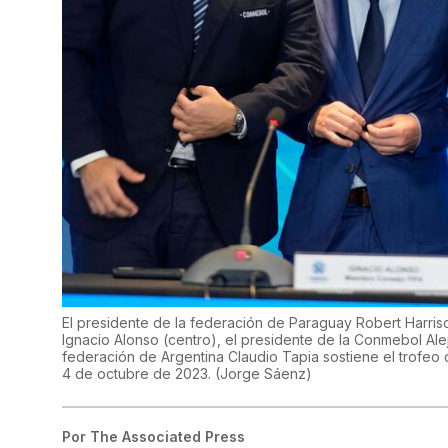
El presidente de la federación de Paraguay Robert Harris
Ignacio Alonso (centro), el presidente de la Conmebol Ale
federación de Argentina Claudio Tapia sostiene el trofeo
4 de octubre de 2023.
(
Jorge Sáenz
)
Por
The Associated Press