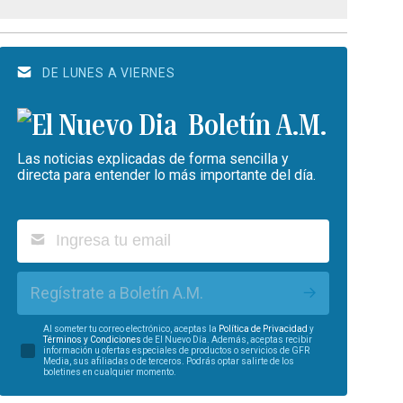
DE LUNES A VIERNES
Boletín A.M.
Las noticias explicadas de forma sencilla y
directa para entender lo más importante del día.
Regístrate a Boletín A.M.
Al someter tu correo electrónico, aceptas la
Política de Privacidad
y
Términos y Condiciones
de El Nuevo Día. Además, aceptas recibir
información u ofertas especiales de productos o servicios de GFR
Media, sus afiliadas o de terceros. Podrás optar salirte de los
boletines en cualquier momento.