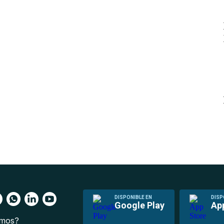
DISPONIBLE EN
DISP
Google Play
Ap
omos?