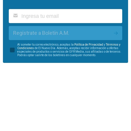
Regístrate a Boletín A.M.
Al someter tu correo electrónico, aceptas la
Política de Privacidad
y
Términos y
Condiciones
de El Nuevo Día. Además, aceptas recibir información u ofertas
especiales de productos o servicios de GFR Media, sus afiliadas o de terceros.
Podrás optar salirte de los boletines en cualquier momento.