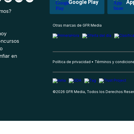
Google Play
Ap
omos?
s
Otras marcas de GFR Media
 hoy
oncursos
io
nfiar en
Política de privacidad
Términos y condicion
©
2026
GFR Media, Todos los Derechos Rese