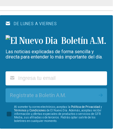
DE LUNES A VIERNES
Boletín A.M.
Las noticias explicadas de forma sencilla y
directa para entender lo más importante del día.
Regístrate a Boletín A.M.
Al someter tu correo electrónico, aceptas la
Política de Privacidad
y
Términos y Condiciones
de El Nuevo Día. Además, aceptas recibir
información u ofertas especiales de productos o servicios de GFR
Media, sus afiliadas o de terceros. Podrás optar salirte de los
boletines en cualquier momento.