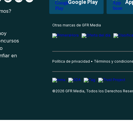
Google Play
Ap
omos?
s
Otras marcas de GFR Media
 hoy
oncursos
io
nfiar en
Política de privacidad
Términos y condicion
©
2026
GFR Media, Todos los Derechos Rese