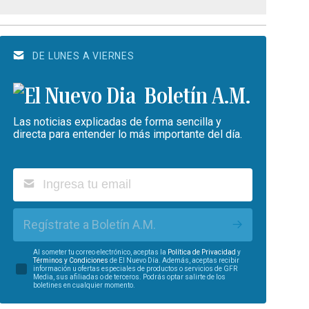
DE LUNES A VIERNES
Boletín A.M.
Las noticias explicadas de forma sencilla y
directa para entender lo más importante del día.
Regístrate a Boletín A.M.
Al someter tu correo electrónico, aceptas la
Política de Privacidad
y
Términos y Condiciones
de El Nuevo Día. Además, aceptas recibir
información u ofertas especiales de productos o servicios de GFR
Media, sus afiliadas o de terceros. Podrás optar salirte de los
boletines en cualquier momento.