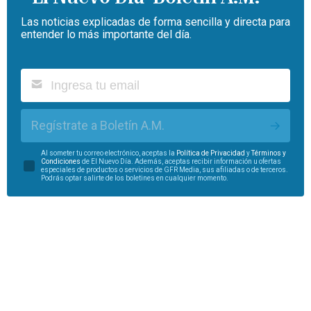
Las noticias explicadas de forma sencilla y directa para
entender lo más importante del día.
Regístrate a Boletín A.M.
Al someter tu correo electrónico, aceptas la
Política de Privacidad
y
Términos y
Condiciones
de El Nuevo Día. Además, aceptas recibir información u ofertas
especiales de productos o servicios de GFR Media, sus afiliadas o de terceros.
Podrás optar salirte de los boletines en cualquier momento.