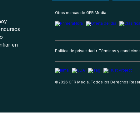
s
Otras marcas de GFR Media
 hoy
oncursos
io
nfiar en
Política de privacidad
Términos y condicion
©
2026
GFR Media, Todos los Derechos Rese