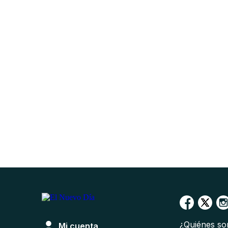
¿Quiénes s
Mi cuenta