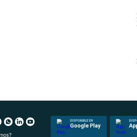
DISPONIBLE EN
DISP
Google Play
Ap
omos?