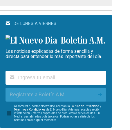
DE LUNES A VIERNES
Boletín A.M.
Las noticias explicadas de forma sencilla y
directa para entender lo más importante del día.
Regístrate a Boletín A.M.
Al someter tu correo electrónico, aceptas la
Política de Privacidad
y
Términos y Condiciones
de El Nuevo Día. Además, aceptas recibir
información u ofertas especiales de productos o servicios de GFR
Media, sus afiliadas o de terceros. Podrás optar salirte de los
boletines en cualquier momento.