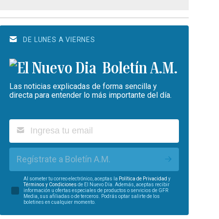
DE LUNES A VIERNES
Boletín A.M.
Las noticias explicadas de forma sencilla y
directa para entender lo más importante del día.
Regístrate a Boletín A.M.
Al someter tu correo electrónico, aceptas la
Política de Privacidad
y
Términos y Condiciones
de El Nuevo Día. Además, aceptas recibir
información u ofertas especiales de productos o servicios de GFR
Media, sus afiliadas o de terceros. Podrás optar salirte de los
boletines en cualquier momento.