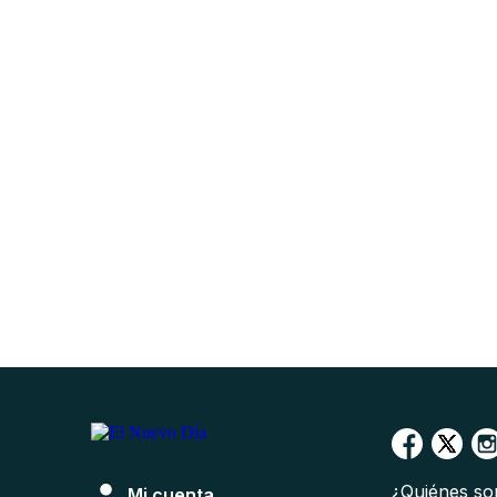
¿Quiénes s
Mi cuenta