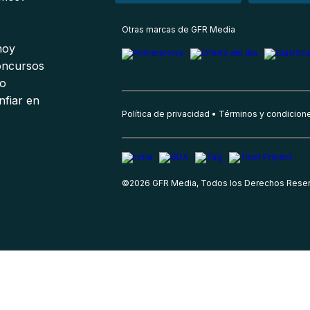
s
Otras marcas de GFR Media
 hoy
oncursos
io
nfiar en
Política de privacidad
Términos y condicion
©
2026
GFR Media, Todos los Derechos Rese