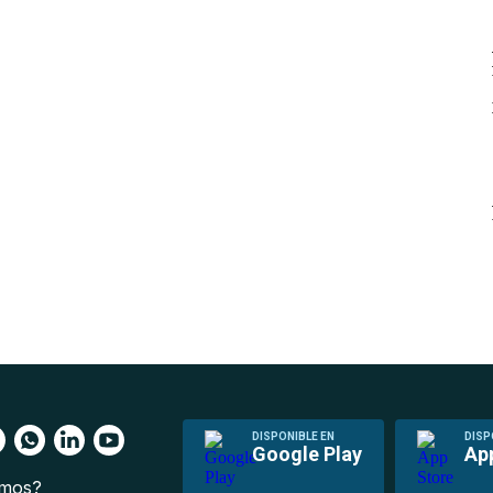
DISPONIBLE EN
DISP
Google Play
Ap
omos?