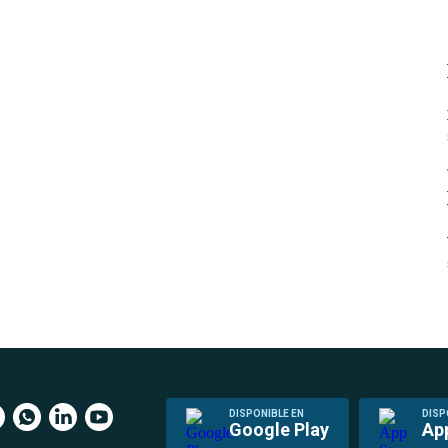
DISPONIBLE EN
DISP
Google Play
Ap