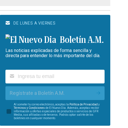
DE LUNES A VIERNES
Boletín A.M.
Las noticias explicadas de forma sencilla y
directa para entender lo más importante del día.
Regístrate a Boletín A.M.
Al someter tu correo electrónico, aceptas la
Política de Privacidad
y
Términos y Condiciones
de El Nuevo Día. Además, aceptas recibir
información u ofertas especiales de productos o servicios de GFR
Media, sus afiliadas o de terceros. Podrás optar salirte de los
boletines en cualquier momento.