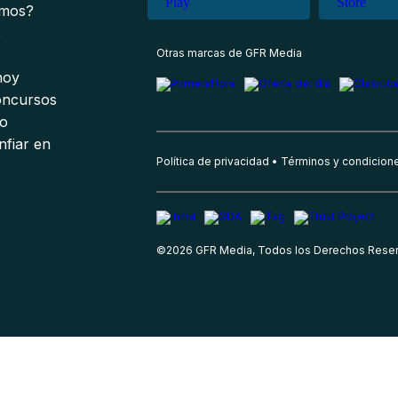
omos?
s
Otras marcas de GFR Media
 hoy
oncursos
io
nfiar en
Política de privacidad
Términos y condicion
©
2026
GFR Media, Todos los Derechos Rese