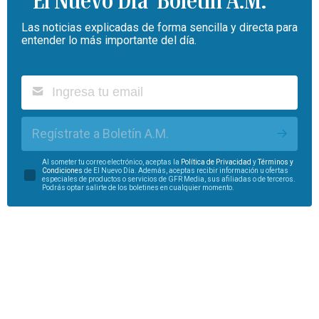
Boletín A.M.
Las noticias explicadas de forma sencilla y directa para
entender lo más importante del día.
Regístrate a Boletín A.M.
Al someter tu correo electrónico, aceptas la
Política de Privacidad
y
Términos y
Condiciones
de El Nuevo Día. Además, aceptas recibir información u ofertas
especiales de productos o servicios de GFR Media, sus afiliadas o de terceros.
Podrás optar salirte de los boletines en cualquier momento.