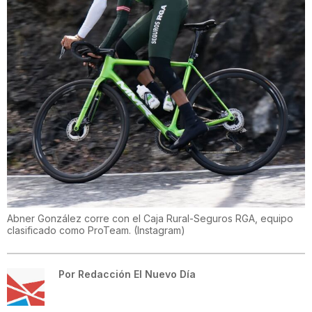
Abner González corre con el Caja Rural-Seguros RGA, equipo
clasificado como ProTeam.
(
Instagram
)
Por
Redacción El Nuevo Día