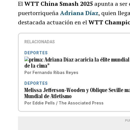
El
WTT China Smash 2025
apunta a ser 
puertorriqueña
Adriana Díaz
, quien lle
destacada actuación en el
WTT Champio
RELACIONADAS
DEPORTES
Adriana Díaz acaricia la élite mundia
de la cima”
Por
Fernando Ribas Reyes
DEPORTES
Melissa Jefferson-Wooden y Oblique Seville ma
Mundial de Atletismo
Por
Eddie Pells / The Associated Press
PU