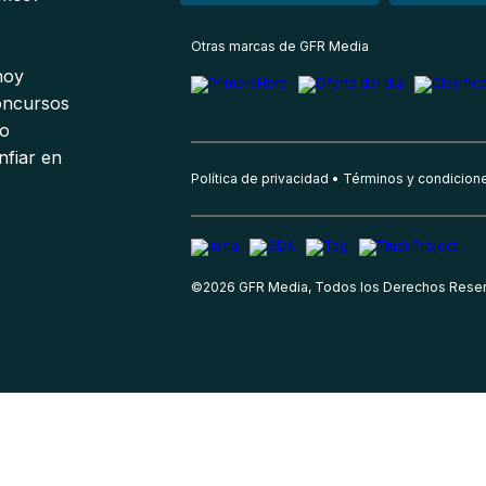
s
Otras marcas de GFR Media
 hoy
oncursos
io
nfiar en
Política de privacidad
Términos y condicion
©
2026
GFR Media, Todos los Derechos Rese