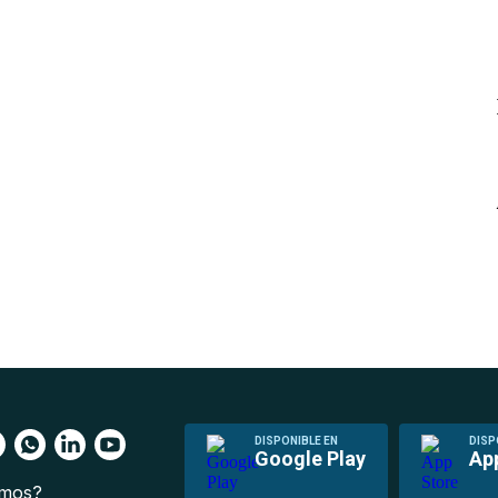
DISPONIBLE EN
DISP
Google Play
Ap
omos?