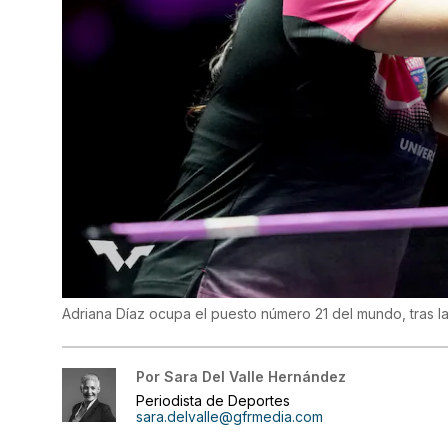
Adriana Díaz ocupa el puesto número 21 del mundo, tras la
Por
Sara Del Valle Hernández
Periodista de Deportes
sara.delvalle@gfrmedia.com