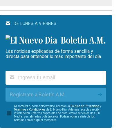
DE LUNES A VIERNES
Boletín A.M.
Las noticias explicadas de forma sencilla y
directa para entender lo más importante del día.
Regístrate a Boletín A.M.
Al someter tu correo electrónico, aceptas la
Política de Privacidad
y
Términos y Condiciones
de El Nuevo Día. Además, aceptas recibir
información u ofertas especiales de productos o servicios de GFR
Media, sus afiliadas o de terceros. Podrás optar salirte de los
boletines en cualquier momento.