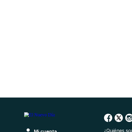
¿Quiénes s
Mi cuenta