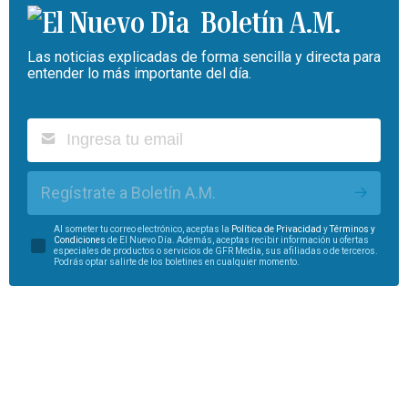
Boletín A.M.
Las noticias explicadas de forma sencilla y directa para
entender lo más importante del día.
Regístrate a Boletín A.M.
Al someter tu correo electrónico, aceptas la
Política de Privacidad
y
Términos y
Condiciones
de El Nuevo Día. Además, aceptas recibir información u ofertas
especiales de productos o servicios de GFR Media, sus afiliadas o de terceros.
Podrás optar salirte de los boletines en cualquier momento.