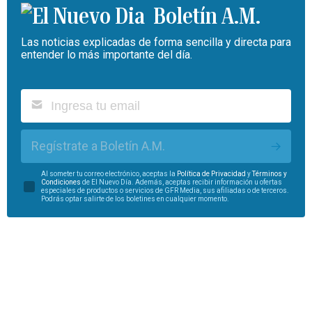
Boletín A.M.
Las noticias explicadas de forma sencilla y directa para
entender lo más importante del día.
Regístrate a Boletín A.M.
Al someter tu correo electrónico, aceptas la
Política de Privacidad
y
Términos y
Condiciones
de El Nuevo Día. Además, aceptas recibir información u ofertas
especiales de productos o servicios de GFR Media, sus afiliadas o de terceros.
Podrás optar salirte de los boletines en cualquier momento.