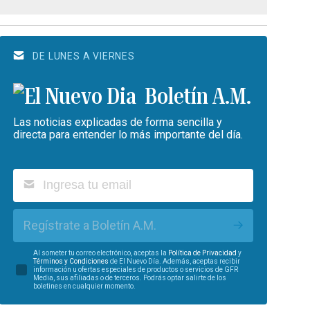
DE LUNES A VIERNES
Boletín A.M.
Las noticias explicadas de forma sencilla y
directa para entender lo más importante del día.
Regístrate a Boletín A.M.
Al someter tu correo electrónico, aceptas la
Política de Privacidad
y
Términos y Condiciones
de El Nuevo Día. Además, aceptas recibir
información u ofertas especiales de productos o servicios de GFR
Media, sus afiliadas o de terceros. Podrás optar salirte de los
boletines en cualquier momento.