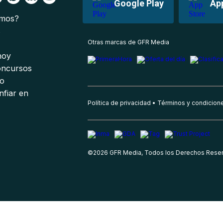
Google Play
Ap
omos?
s
Otras marcas de GFR Media
 hoy
oncursos
io
nfiar en
Política de privacidad
Términos y condicion
©
2026
GFR Media, Todos los Derechos Rese