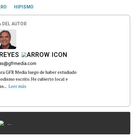
ERO
HIPISMO
 DEL AUTOR
REYES
bas@gfrmedia.com
ara GFR Media luego de haber estudiado
dismo escrito. He cubierto local e
s...
Leer más
...