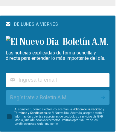
DE LUNES A VIERNES
Boletín A.M.
Las noticias explicadas de forma sencilla y
directa para entender lo más importante del día.
Regístrate a Boletín A.M.
Al someter tu correo electrónico, aceptas la
Política de Privacidad
y
Términos y Condiciones
de El Nuevo Día. Además, aceptas recibir
información u ofertas especiales de productos o servicios de GFR
Media, sus afiliadas o de terceros. Podrás optar salirte de los
boletines en cualquier momento.