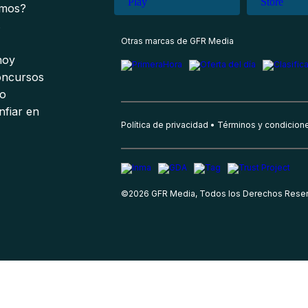
omos?
s
Otras marcas de GFR Media
 hoy
oncursos
io
nfiar en
Política de privacidad
Términos y condicion
©
2026
GFR Media, Todos los Derechos Rese