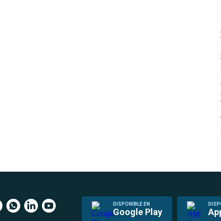
DISPONIBLE EN
DISP
Google Play
Ap