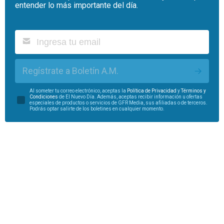
entender lo más importante del día.
Regístrate a Boletín A.M.
Al someter tu correo electrónico, aceptas la
Política de Privacidad
y
Términos y
Condiciones
de El Nuevo Día. Además, aceptas recibir información u ofertas
especiales de productos o servicios de GFR Media, sus afiliadas o de terceros.
Podrás optar salirte de los boletines en cualquier momento.