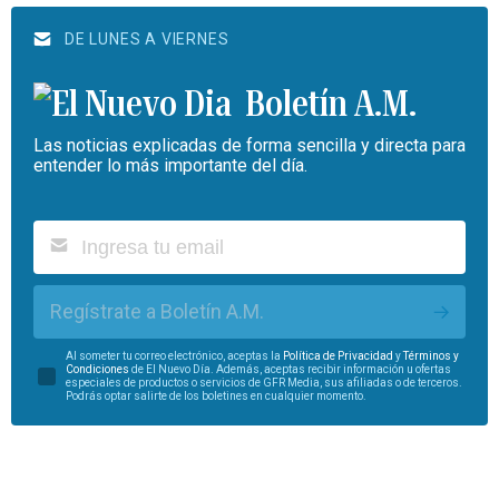
DE LUNES A VIERNES
Boletín A.M.
Las noticias explicadas de forma sencilla y directa para
entender lo más importante del día.
Regístrate a Boletín A.M.
Al someter tu correo electrónico, aceptas la
Política de Privacidad
y
Términos y
Condiciones
de El Nuevo Día. Además, aceptas recibir información u ofertas
especiales de productos o servicios de GFR Media, sus afiliadas o de terceros.
Podrás optar salirte de los boletines en cualquier momento.