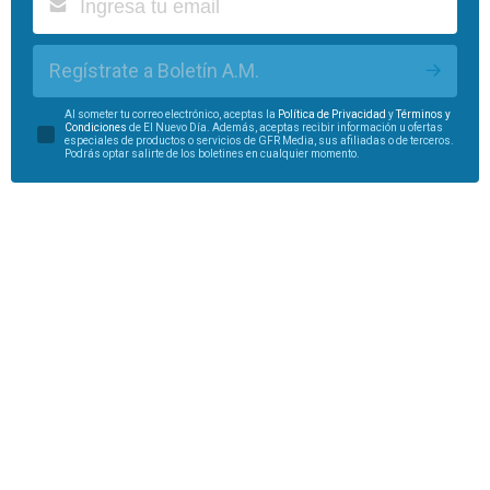
Regístrate a Boletín A.M.
Al someter tu correo electrónico, aceptas la
Política de Privacidad
y
Términos y
Condiciones
de El Nuevo Día. Además, aceptas recibir información u ofertas
especiales de productos o servicios de GFR Media, sus afiliadas o de terceros.
Podrás optar salirte de los boletines en cualquier momento.