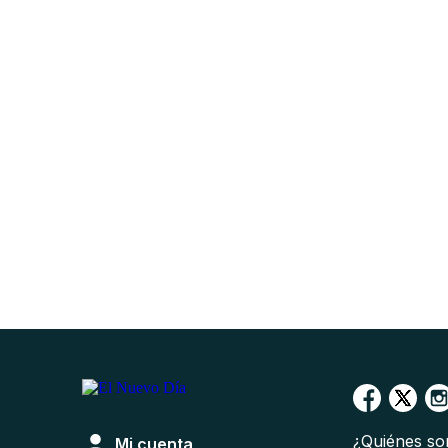
¿Quiénes s
Mi cuenta