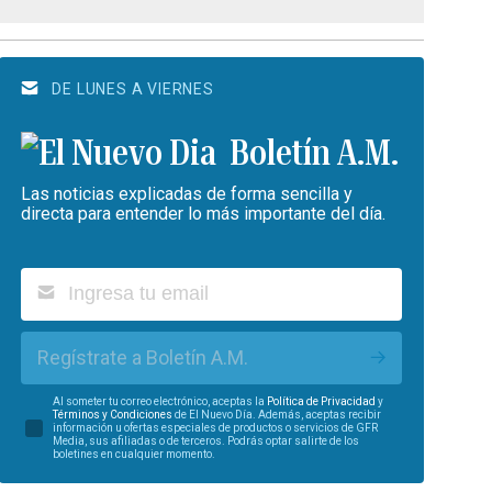
DE LUNES A VIERNES
Boletín A.M.
Las noticias explicadas de forma sencilla y
directa para entender lo más importante del día.
Regístrate a Boletín A.M.
Al someter tu correo electrónico, aceptas la
Política de Privacidad
y
Términos y Condiciones
de El Nuevo Día. Además, aceptas recibir
información u ofertas especiales de productos o servicios de GFR
Media, sus afiliadas o de terceros. Podrás optar salirte de los
boletines en cualquier momento.