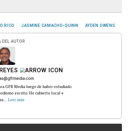
O RICO
JASMINE CAMACHO-QUINN
AYDEN OWENS
 DEL AUTOR
REYES
bas@gfrmedia.com
ara GFR Media luego de haber estudiado
dismo escrito. He cubierto local e
s...
Leer más