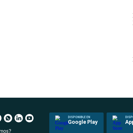
DISPONIBLE EN
DISP
Google Play
Ap
omos?