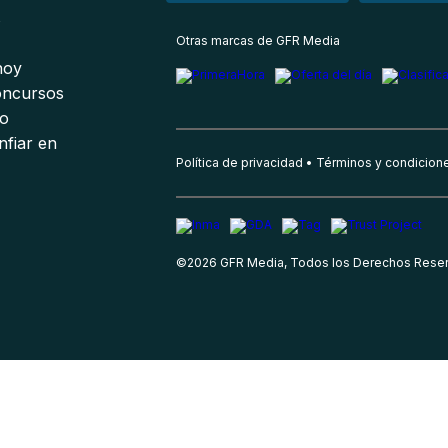
s
Otras marcas de GFR Media
 hoy
oncursos
io
nfiar en
Política de privacidad
Términos y condicion
©
2026
GFR Media, Todos los Derechos Rese