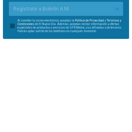
Regístrate a Boletín A.M.
Al someter tu correo electrónico, aceptas la
Política de Privacidad
y
Términos y
Condiciones
de El Nuevo Día. Además, aceptas recibir información u ofertas
especiales de productos o servicios de GFR Media, sus afiliadas o de terceros.
Podrás optar salirte de los boletines en cualquier momento.