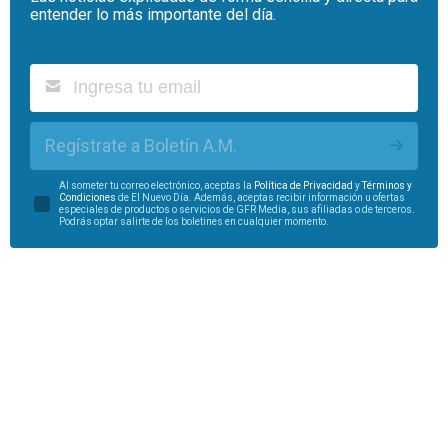
entender lo más importante del día.
Regístrate a Boletín A.M.
Al someter tu correo electrónico, aceptas la
Política de Privacidad
y
Términos y
Condiciones
de El Nuevo Día. Además, aceptas recibir información u ofertas
especiales de productos o servicios de GFR Media, sus afiliadas o de terceros.
Podrás optar salirte de los boletines en cualquier momento.